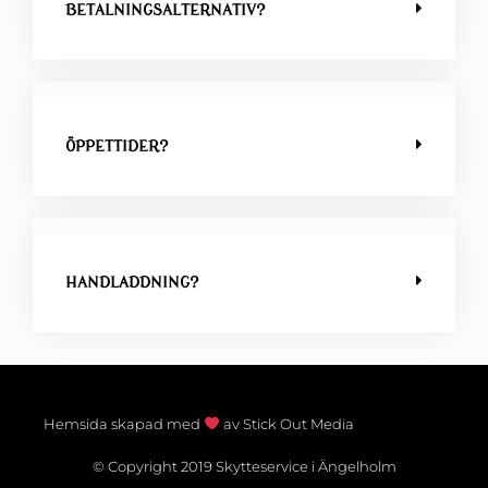
BETALNINGSALTERNATIV?
ÖPPETTIDER?
HANDLADDNING?
Hemsida skapad med
av Stick Out Media
© Copyright 2019 Skytteservice i Ängelholm